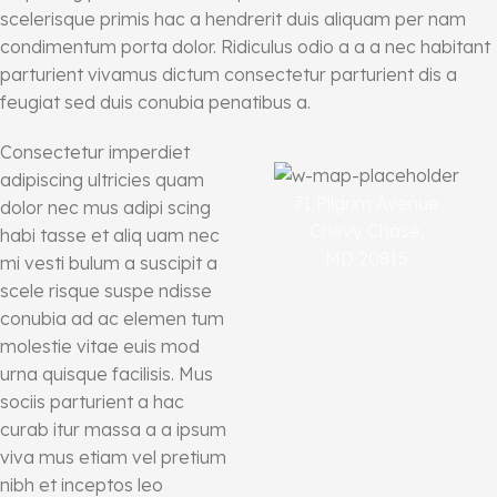
scelerisque primis hac a hendrerit duis aliquam per nam
condimentum porta dolor. Ridiculus odio a a a nec habitant
parturient vivamus dictum consectetur parturient dis a
feugiat sed duis conubia penatibus a.
Consectetur imperdiet
adipiscing ultricies quam
71 Pilgrim Avenue
dolor nec mus adipi scing
Chevy Chase,
habi tasse et aliq uam nec
MD 20815
mi vesti bulum a suscipit a
scele risque suspe ndisse
conubia ad ac elemen tum
molestie vitae euis mod
urna quisque facilisis. Mus
sociis parturient a hac
curab itur massa a a ipsum
viva mus etiam vel pretium
nibh et inceptos leo