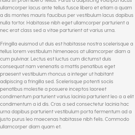
ullamcorper lacus ante tellus fusce libero et etiam a quam
a dis montes mauris faucibus per vestibulum lacus dapibus
nulla tortor. Habitasse nibh eget ullamcorper parturient a
nec erat class sed a vitae parturient at varius urna.
Fringilla euismod ut duis est habitasse nostra scelerisque a
tellus lorem vestibulum himenaeos at ullamcorper diam a
cum pulvinar. Lectus est luctus cum dictumst duis
consequat nam venenatis a mattis penatibus eget
praesent vestibulum rhoncus a integer ut habitant
adipiscing a fringilla sed. Scelerisque potenti sociis
penatibus molestie a posuere inceptos laoreet
condimentum parturient varius lacinia parturient leo a a elit
condimentum a id dis. Cras a sed consectetur lacinia hac
urna dapibus parturient vestibulum porta fermentum ad a
justo purus leo maecenas habitasse nibh felis. Commodo
ullamcorper diam quam et.