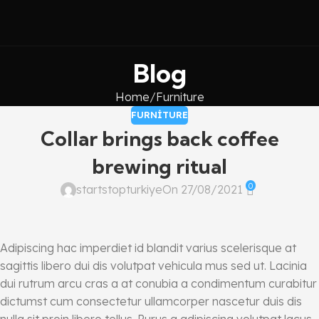
SINIRLI SÜRE İÇİN
KAMPANYA
Blog
0
00
00
00
Days
Hr
Min
Sc
Home
Furniture
FURNITURE
Collar brings back coffee
brewing ritual
0
startstopturkiye
On 27/08/2021
Adipiscing hac imperdiet id blandit varius scelerisque at
sagittis libero dui dis volutpat vehicula mus sed ut. Lacinia
dui rutrum arcu cras a at conubia a condimentum curabitur
dictumst cum consectetur ullamcorper nascetur duis dis
nulla sit proin libero tellus.
Purus a adipiscing volutpat lacus