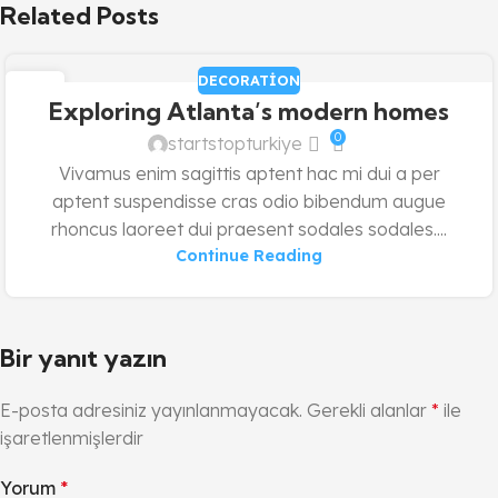
Related Posts
DECORATION
27
Exploring Atlanta’s modern homes
AĞU
0
startstopturkiye
Vivamus enim sagittis aptent hac mi dui a per
aptent suspendisse cras odio bibendum augue
rhoncus laoreet dui praesent sodales sodales....
Continue Reading
Bir yanıt yazın
E-posta adresiniz yayınlanmayacak.
Gerekli alanlar
*
ile
işaretlenmişlerdir
Yorum
*